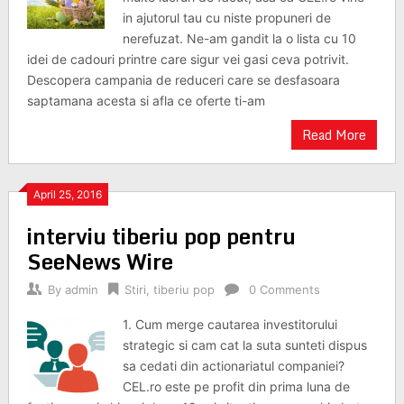
in ajutorul tau cu niste propuneri de
nerefuzat. Ne-am gandit la o lista cu 10
idei de cadouri printre care sigur vei gasi ceva potrivit.
Descopera campania de reduceri care se desfasoara
saptamana acesta si afla ce oferte ti-am
Read More
April 25, 2016
interviu tiberiu pop pentru
SeeNews Wire
By
admin
Stiri
,
tiberiu pop
0 Comments
1. Cum merge cautarea investitorului
strategic si cam cat la suta sunteti dispus
sa cedati din actionariatul companiei?
CEL.ro este pe profit din prima luna de