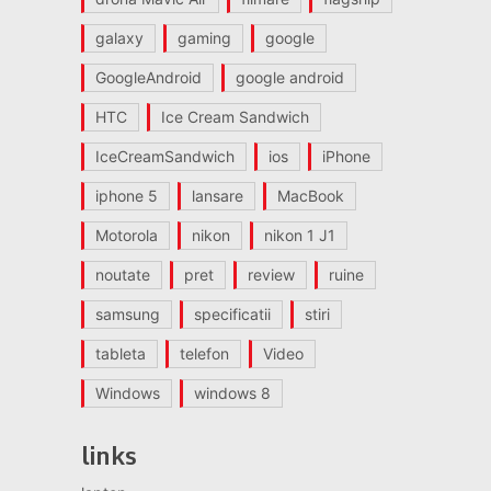
galaxy
gaming
google
GoogleAndroid
google android
HTC
Ice Cream Sandwich
IceCreamSandwich
ios
iPhone
iphone 5
lansare
MacBook
Motorola
nikon
nikon 1 J1
noutate
pret
review
ruine
samsung
specificatii
stiri
tableta
telefon
Video
Windows
windows 8
links