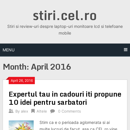
Skip
stiri.cel.ro
to
content
Stiri si review-uri despre laptop-uri monitoare lcd si telefoane
mobile
MENU
Month:
April 2016
April 26, 2016
Expertul tau in cadouri iti propune
10 idei pentru sarbatori
By
alex
Altele
0 Comments
Stim ca e o perioada aglomerata si ai
multe lucruri de facut, asa ca CEL.ro vine