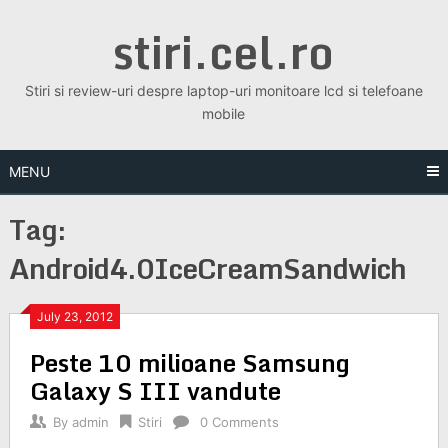
Skip
stiri.cel.ro
to
content
Stiri si review-uri despre laptop-uri monitoare lcd si telefoane
mobile
MENU
Tag:
Android4.0IceCreamSandwich
July 23, 2012
Peste 10 milioane Samsung
Galaxy S III vandute
By
admin
Stiri
0 Comments