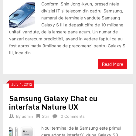
Conform Shin Jong-kyun, presedintele
diviziei IT si telecom din cadrul Samsung,
numarul de terminale vandute Samsung
Galaxy S III a depasit cifra de 10 milioane
unitati vandute, de la lansare pana acum. Un numar de
vanzari oarecum predictibil, avand in vedere faptul ca au
fost aproximativ 9milioane de precomenzi pentru Galaxy S
III, inca din
Read More
July 4, 2012
Samsung Galaxy Chat cu
interfata Nature UX
By
admin
Stiri
0 Comments
Noul terminal de la Samsung este primul
care adopta interfatX, dupa Galaxy S3,