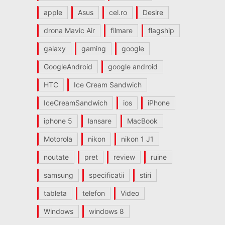
apple
Asus
cel.ro
Desire
drona Mavic Air
filmare
flagship
galaxy
gaming
google
GoogleAndroid
google android
HTC
Ice Cream Sandwich
IceCreamSandwich
ios
iPhone
iphone 5
lansare
MacBook
Motorola
nikon
nikon 1 J1
noutate
pret
review
ruine
samsung
specificatii
stiri
tableta
telefon
Video
Windows
windows 8