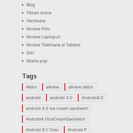
Blog
Filmari drona
Hardware
Review Foto
Review Laptopuri
Review Telefoane si Tablete
Stiri
tiberiu pop
Tags
Alldro
allview
allview alldro
android
android 4.0
Android4.0
android 4.0 ice cream sandwich
Android4.0IceCreamSandwich
Android 8.1 Oreo
Android P