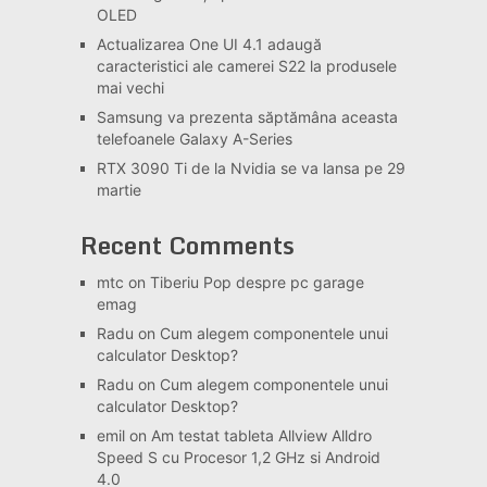
OLED
Actualizarea One UI 4.1 adaugă
caracteristici ale camerei S22 la produsele
mai vechi
Samsung va prezenta săptămâna aceasta
telefoanele Galaxy A-Series
RTX 3090 Ti de la Nvidia se va lansa pe 29
martie
Recent Comments
mtc
on
Tiberiu Pop despre pc garage
emag
Radu
on
Cum alegem componentele unui
calculator Desktop?
Radu
on
Cum alegem componentele unui
calculator Desktop?
emil
on
Am testat tableta Allview Alldro
Speed S cu Procesor 1,2 GHz si Android
4.0