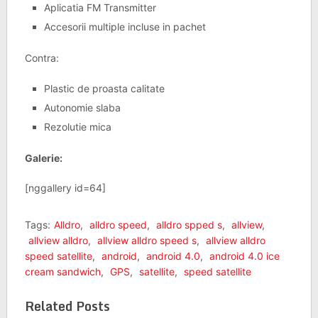
Aplicatia FM Transmitter
Accesorii multiple incluse in pachet
Contra:
Plastic de proasta calitate
Autonomie slaba
Rezolutie mica
Galerie:
[nggallery id=64]
Tags:
Alldro
,
alldro speed
,
alldro spped s
,
allview
,
allview alldro
,
allview alldro speed s
,
allview alldro
speed satellite
,
android
,
android 4.0
,
android 4.0 ice
cream sandwich
,
GPS
,
satellite
,
speed satellite
Related Posts