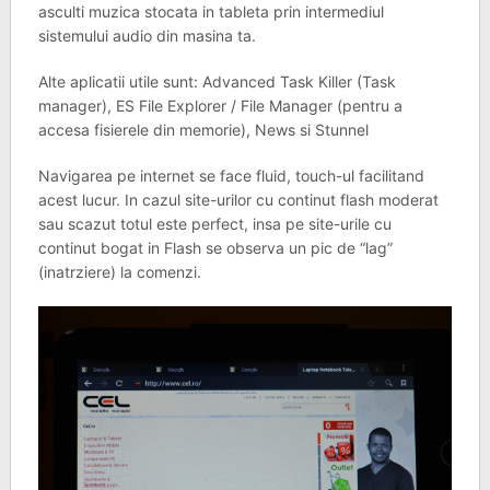
asculti muzica stocata in tableta prin intermediul
sistemului audio din masina ta.
Alte aplicatii utile sunt: Advanced Task Killer (Task
manager), ES File Explorer / File Manager (pentru a
accesa fisierele din memorie), News si Stunnel
Navigarea pe internet se face fluid, touch-ul facilitand
acest lucur. In cazul site-urilor cu continut flash moderat
sau scazut totul este perfect, insa pe site-urile cu
continut bogat in Flash se observa un pic de “lag”
(inatrziere) la comenzi.