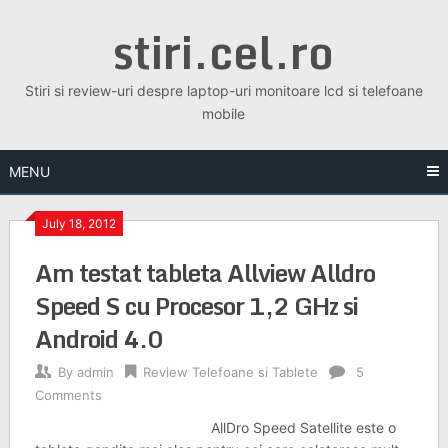
Skip
stiri.cel.ro
to
content
Stiri si review-uri despre laptop-uri monitoare lcd si telefoane
mobile
MENU
July 18, 2012
Am testat tableta Allview Alldro
Speed S cu Procesor 1,2 GHz si
Android 4.0
By
admin
Review Telefoane si Tablete
5
Comments
AllDro Speed Satellite este o