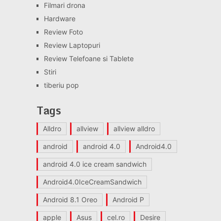
Filmari drona
Hardware
Review Foto
Review Laptopuri
Review Telefoane si Tablete
Stiri
tiberiu pop
Tags
Alldro
allview
allview alldro
android
android 4.0
Android4.0
android 4.0 ice cream sandwich
Android4.0IceCreamSandwich
Android 8.1 Oreo
Android P
apple
Asus
cel.ro
Desire