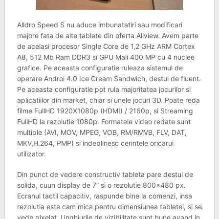
Alldro Speed S nu aduce imbunatatiri sau modificari
majore fata de alte tablete din oferta Allview. Avem parte
de acelasi procesor Single Core de 1,2 GHz ARM Cortex
A8, 512 Mb Ram DDR3 si GPU Mali 400 MP cu 4 nuclee
grafice. Pe aceasta configuratie ruleaza sistemul de
operare Androi 4.0 Ice Cream Sandwich, destul de fluent.
Pe aceasta configuratie pot rula majoritatea jocurilor si
aplicatiilor din market, chiar si unele jocuri 3D. Poate reda
filme FullHD 1920X1080p (HDMI) / 2160p, si Streaming
FullHD la rezolutie 1080p. Formatele video redate sunt
multiple (AVI, MOV, MPEG, VOB, RM/RMVB, FLV, DAT,
MKV,H.264, PMP) si indeplinesc cerintele oricarui
utilizator.
Din punct de vedere constructiv tableta pare destul de
solida, cuun display de 7” si o rezolutie 800×480 px.
Ecranul tactil capacitiv, raspunde bine la comenzi, insa
rezolutia este cam mica pentru dimensiunea tabletei, si se
vede pixelat. Unghiurile de vizibilitate sunt bune avand in