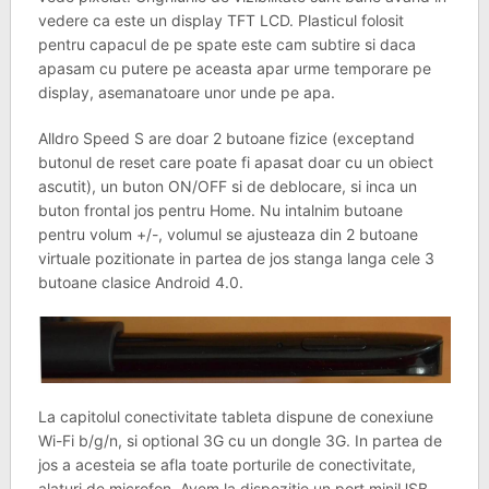
vedere ca este un display TFT LCD. Plasticul folosit
pentru capacul de pe spate este cam subtire si daca
apasam cu putere pe aceasta apar urme temporare pe
display, asemanatoare unor unde pe apa.
Alldro Speed S are doar 2 butoane fizice (exceptand
butonul de reset care poate fi apasat doar cu un obiect
ascutit), un buton ON/OFF si de deblocare, si inca un
buton frontal jos pentru Home. Nu intalnim butoane
pentru volum +/-, volumul se ajusteaza din 2 butoane
virtuale pozitionate in partea de jos stanga langa cele 3
butoane clasice Android 4.0.
La capitolul conectivitate tableta dispune de conexiune
Wi-Fi b/g/n, si optional 3G cu un dongle 3G. In partea de
jos a acesteia se afla toate porturile de conectivitate,
alaturi de microfon. Avem la dispozitie un port miniUSB