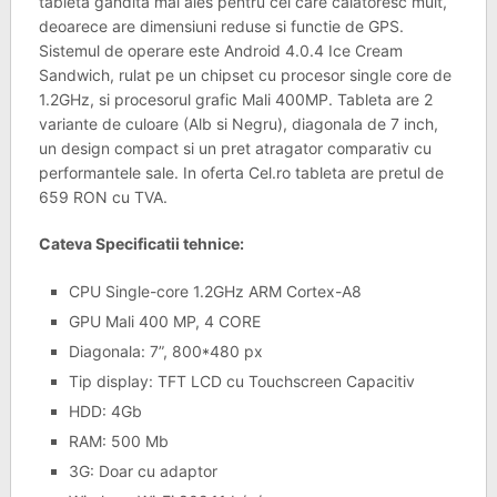
tableta gandita mai ales pentru cei care calatoresc mult,
deoarece are dimensiuni reduse si functie de GPS.
Sistemul de operare este Android 4.0.4 Ice Cream
Sandwich, rulat pe un chipset cu procesor single core de
1.2GHz, si procesorul grafic Mali 400MP. Tableta are 2
variante de culoare (Alb si Negru), diagonala de 7 inch,
un design compact si un pret atragator comparativ cu
performantele sale. In oferta Cel.ro tableta are pretul de
659 RON cu TVA.
Cateva Specificatii tehnice:
CPU Single-core 1.2GHz ARM Cortex-A8
GPU Mali 400 MP, 4 CORE
Diagonala: 7”, 800*480 px
Tip display: TFT LCD cu Touchscreen Capacitiv
HDD: 4Gb
RAM: 500 Mb
3G: Doar cu adaptor