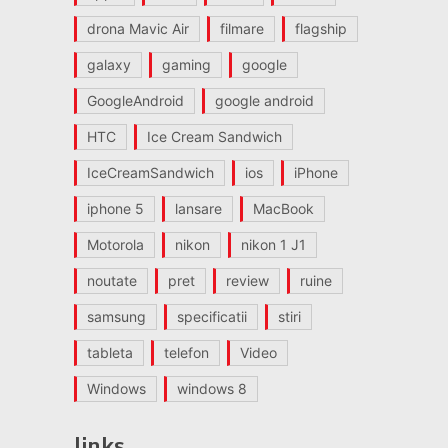
drona Mavic Air
filmare
flagship
galaxy
gaming
google
GoogleAndroid
google android
HTC
Ice Cream Sandwich
IceCreamSandwich
ios
iPhone
iphone 5
lansare
MacBook
Motorola
nikon
nikon 1 J1
noutate
pret
review
ruine
samsung
specificatii
stiri
tableta
telefon
Video
Windows
windows 8
links