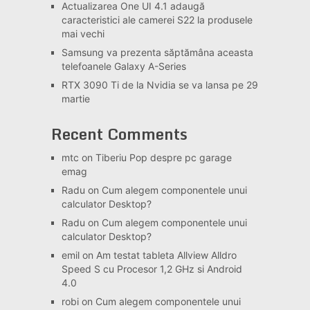
Actualizarea One UI 4.1 adaugă
caracteristici ale camerei S22 la produsele
mai vechi
Samsung va prezenta săptămâna aceasta
telefoanele Galaxy A-Series
RTX 3090 Ti de la Nvidia se va lansa pe 29
martie
Recent Comments
mtc
on
Tiberiu Pop despre pc garage
emag
Radu
on
Cum alegem componentele unui
calculator Desktop?
Radu
on
Cum alegem componentele unui
calculator Desktop?
emil
on
Am testat tableta Allview Alldro
Speed S cu Procesor 1,2 GHz si Android
4.0
robi
on
Cum alegem componentele unui