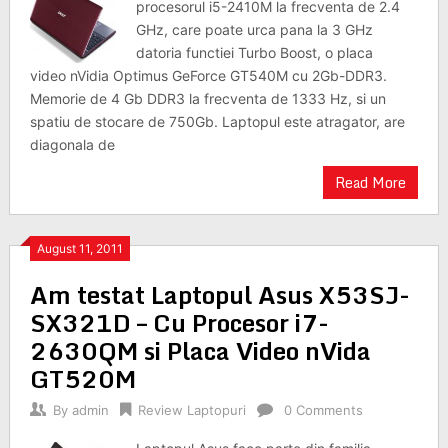
procesorul i5-2410M la frecventa de 2.4
GHz, care poate urca pana la 3 GHz
datoria functiei Turbo Boost, o placa
video nVidia Optimus GeForce GT540M cu 2Gb-DDR3.
Memorie de 4 Gb DDR3 la frecventa de 1333 Hz, si un
spatiu de stocare de 750Gb. Laptopul este atragator, are
diagonala de
Read More
August 11, 2011
Am testat Laptopul Asus X53SJ-
SX321D – Cu Procesor i7-
2630QM si Placa Video nVida
GT520M
By
admin
Review Laptopuri
0 Comments