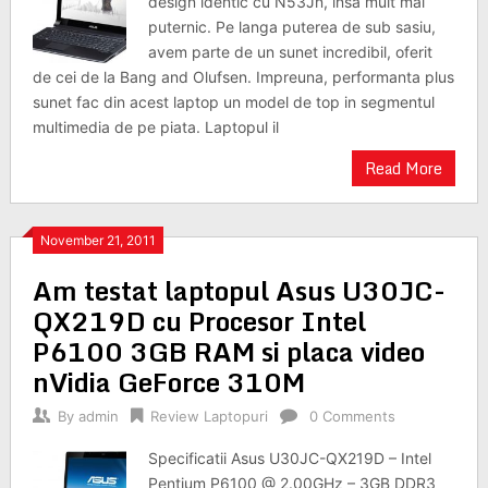
design identic cu N53Jn, insa mult mai
puternic. Pe langa puterea de sub sasiu,
avem parte de un sunet incredibil, oferit
de cei de la Bang and Olufsen. Impreuna, performanta plus
sunet fac din acest laptop un model de top in segmentul
multimedia de pe piata. Laptopul il
Read More
November 21, 2011
Am testat laptopul Asus U30JC-
QX219D cu Procesor Intel
P6100 3GB RAM si placa video
nVidia GeForce 310M
By
admin
Review Laptopuri
0 Comments
Specificatii Asus U30JC-QX219D – Intel
Pentium P6100 @ 2.00GHz – 3GB DDR3