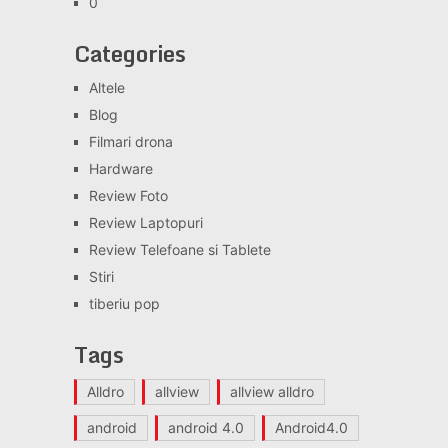
0
Categories
Altele
Blog
Filmari drona
Hardware
Review Foto
Review Laptopuri
Review Telefoane si Tablete
Stiri
tiberiu pop
Tags
Alldro
allview
allview alldro
android
android 4.0
Android4.0