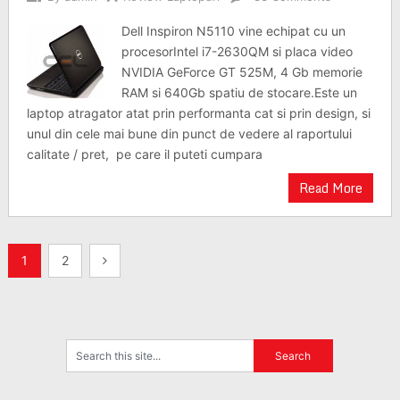
Dell Inspiron N5110 vine echipat cu un
procesorIntel i7-2630QM si placa video
NVIDIA GeForce GT 525M, 4 Gb memorie
RAM si 640Gb spatiu de stocare.Este un
laptop atragator atat prin performanta cat si prin design, si
unul din cele mai bune din punct de vedere al raportului
calitate / pret, pe care il puteti cumpara
Read More
Posts
1
2
navigation