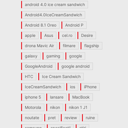
android 4.0 ice cream sandwich
Android4.0IceCreamSandwich
Android 8.1 Oreo
Android P
apple
Asus
cel.ro
Desire
drona Mavic Air
filmare
flagship
galaxy
gaming
google
GoogleAndroid
google android
HTC
Ice Cream Sandwich
IceCreamSandwich
ios
iPhone
iphone 5
lansare
MacBook
Motorola
nikon
nikon 1 J1
noutate
pret
review
ruine
samsung
specificatii
stiri