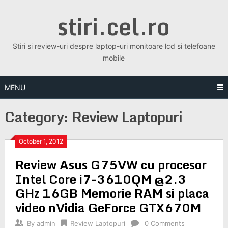
Skip
stiri.cel.ro
to
content
Stiri si review-uri despre laptop-uri monitoare lcd si telefoane
mobile
MENU
Category:
Review Laptopuri
October 1, 2012
Review Asus G75VW cu procesor
Intel Core i7-3610QM @2.3
GHz 16GB Memorie RAM si placa
video nVidia GeForce GTX670M
By
admin
Review Laptopuri
0 Comments