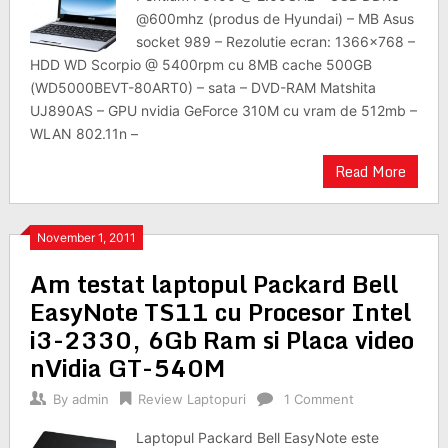
@600mhz (produs de Hyundai) – MB Asus
socket 989 – Rezolutie ecran: 1366×768 –
HDD WD Scorpio @ 5400rpm cu 8MB cache 500GB
(WD5000BEVT-80ART0) – sata – DVD-RAM Matshita
UJ890AS – GPU nvidia GeForce 310M cu vram de 512mb –
WLAN 802.11n –
Read More
November 1, 2011
Am testat laptopul Packard Bell
EasyNote TS11 cu Procesor Intel
i3-2330, 6Gb Ram si Placa video
nVidia GT-540M
By
admin
Review Laptopuri
1 Comment
Laptopul Packard Bell EasyNote este