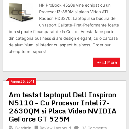
HP ProBook 4520s vine echipat cu un
Procesor i3-380M si placa Video ATI
Radeon HD6370. Laptopul se bucura de
un raport Calitate-Pret-Preformante foarte
bun si poate fi cumparat de la Cel.ro . Acesta face parte
din categoria business si are design elegant, cu o carcasa
de aluminium, si interior cu aspect business. Order our
cheap term papers!
Read More
August 5, 2011
Am testat laptopul Dell Inspiron
N5110 – Cu Procesor Intel i7-
2630QM si Placa Video NVIDIA
GeForce GT 525M
By
admin
Review Laptopuri
33 Comments