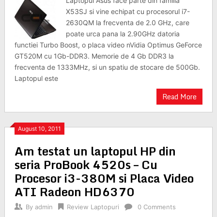
Laptopul Asus face parte din familia
X53SJ si vine echipat cu procesorul i7-
2630QM la frecventa de 2.0 GHz, care
poate urca pana la 2.90GHz datoria
functiei Turbo Boost, o placa video nVidia Optimus GeForce
GT520M cu 1Gb-DDR3. Memorie de 4 Gb DDR3 la
frecventa de 1333MHz, si un spatiu de stocare de 500Gb.
Laptopul este
Read More
August 10, 2011
Am testat un laptopul HP din
seria ProBook 4520s – Cu
Procesor i3-380M si Placa Video
ATI Radeon HD6370
By
admin
Review Laptopuri
0 Comments