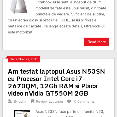
ultrabook-urile sunt la inceput de drum,
modelul de fata este unul reusit, din toate
punctele de vedere. Suficient de subtire,
cu un ecran glosy si rezolutie FullHD, sasiu si finisaje
metalice de calitate. Pe langa aceste detalii, ultrabook-ul
este motorizat
Read More
December 29, 2011
Am testat laptopul Asus N53SN
cu Procesor Intel Core i7-
2670QM, 12Gb RAM si Placa
video nVidia GT550M 2GB
By
admin
Review Laptopuri
0 Comments
Asus N53SN face parte din familia N53,