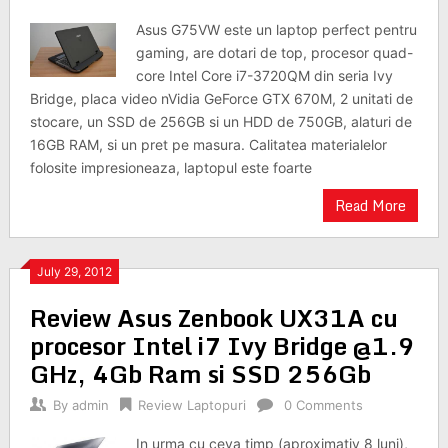
Asus G75VW este un laptop perfect pentru
gaming, are dotari de top, procesor quad-
core Intel Core i7-3720QM din seria Ivy
Bridge, placa video nVidia GeForce GTX 670M, 2 unitati de
stocare, un SSD de 256GB si un HDD de 750GB, alaturi de
16GB RAM, si un pret pe masura. Calitatea materialelor
folosite impresioneaza, laptopul este foarte
Read More
July 29, 2012
Review Asus Zenbook UX31A cu
procesor Intel i7 Ivy Bridge @1.9
GHz, 4Gb Ram si SSD 256Gb
By
admin
Review Laptopuri
0 Comments
In urma cu ceva timp (aproximativ 8 luni),