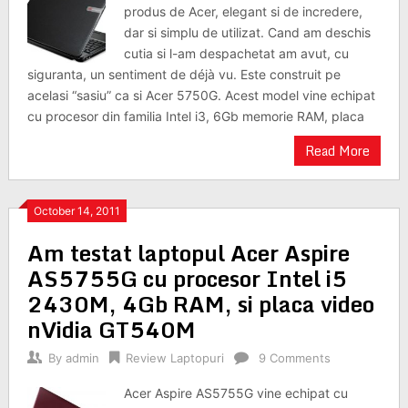
produs de Acer, elegant si de incredere,
dar si simplu de utilizat. Cand am deschis
cutia si l-am despachetat am avut, cu
siguranta, un sentiment de déjà vu. Este construit pe
acelasi “sasiu” ca si Acer 5750G. Acest model vine echipat
cu procesor din familia Intel i3, 6Gb memorie RAM, placa
Read More
October 14, 2011
Am testat laptopul Acer Aspire
AS5755G cu procesor Intel i5
2430M, 4Gb RAM, si placa video
nVidia GT540M
By
admin
Review Laptopuri
9 Comments
Acer Aspire AS5755G vine echipat cu