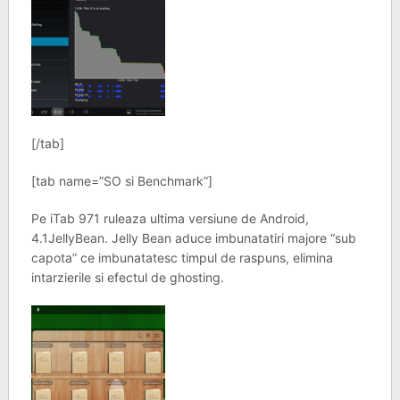
[/tab]
[tab name=”SO si Benchmark”]
Pe iTab 971 ruleaza ultima versiune de Android,
4.1JellyBean. Jelly Bean aduce imbunatatiri majore “sub
capota” ce imbunatatesc timpul de raspuns, elimina
intarzierile si efectul de ghosting.