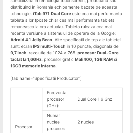
specializata in tehnologia touchscreen, producand sau
distribuind in Romania echipamente bazate pe aceasta
tehnologie.
iTab 971
Dual Core
este cea mai performanta
tableta a lor (poate chiar cea mai performanta tableta
romaneasca la ora actuala). Tableta ruleaza cea mai
recenta versiune a sistemului de operare de la Google:
Adroid 4.1 Jelly Bean
. Alte specificatii de top ale tabletei
sunt: ecran
IPS multi-Touch
in 10 puncte, diagonala de
9,7 inch
, rezolutie de 1024 x 768,
procesor Dual-Core
tactat la 1,6GHz
, procesor grafic
Mali400
,
1GB RAM
si
16GB memorie interna
.
[tab name=”Specificatii Producator”]
Frecventa
procesor
Dual Core 1.6 Ghz
(GHz):
Numar
nuclee
2 nuclee
Procesor
procesor: