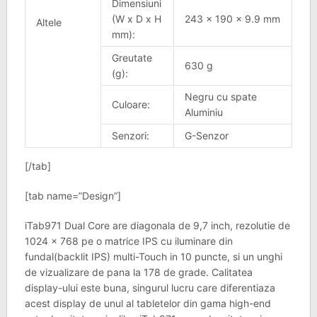
Dimensiuni
(W x D x H
243 x 190 x 9.9 mm
Altele
mm):
Greutate
630 g
(g):
Negru cu spate
Culoare:
Aluminiu
Senzori:
G-Senzor
[/tab]
[tab name=”Design”]
iTab971 Dual Core are diagonala de 9,7 inch, rezolutie de
1024 x 768 pe o matrice IPS cu iluminare din
fundal(backlit IPS) multi-Touch in 10 puncte, si un unghi
de vizualizare de pana la 178 de grade. Calitatea
display-ului este buna, singurul lucru care diferentiaza
acest display de unul al tabletelor din gama high-end