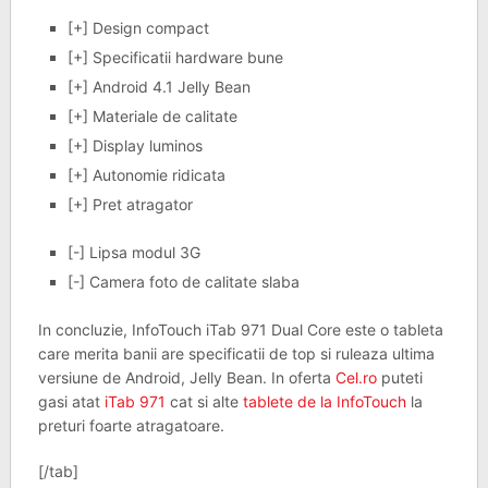
[+] Design compact
[+] Specificatii hardware bune
[+] Android 4.1 Jelly Bean
[+] Materiale de calitate
[+] Display luminos
[+] Autonomie ridicata
[+] Pret atragator
[-] Lipsa modul 3G
[-] Camera foto de calitate slaba
In concluzie, InfoTouch iTab 971 Dual Core este o tableta
care merita banii are specificatii de top si ruleaza ultima
versiune de Android, Jelly Bean. In oferta
Cel.ro
puteti
gasi atat
iTab 971
cat si alte
tablete de la InfoTouch
la
preturi foarte atragatoare.
[/tab]