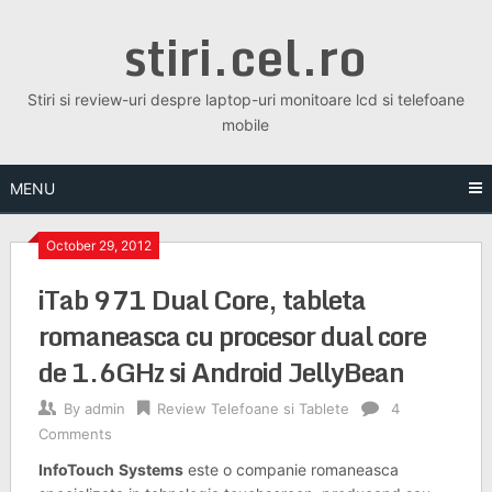
Skip
stiri.cel.ro
to
content
Stiri si review-uri despre laptop-uri monitoare lcd si telefoane
mobile
MENU
October 29, 2012
iTab 971 Dual Core, tableta
romaneasca cu procesor dual core
de 1.6GHz si Android JellyBean
By
admin
Review Telefoane si Tablete
4
Comments
InfoTouch
Systems
este o companie romaneasca