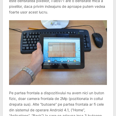
este densitatea pixelilor, iTab971 are o densitate mica a
pixelilor, daca privim indeajuns de aproape putem vedea
foarte usor acest lucru.
Pe partea frontala a dispozitivului nu avem nici un buton
fizic, doar camera frontala de 2Mp (pozitionata in coltul
drepata sus). Alte “butoane” pe partea frontala ar fi cele
din sistemul de operare Android 4.1, (“Home”,
“Aplications”, “Back”) la care se adauga inca 3 butoane