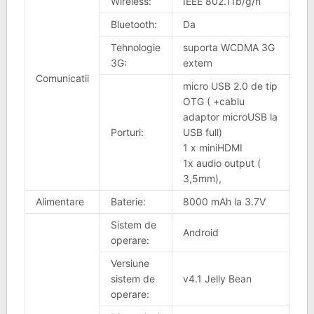
Wireless:
IEEE 802.11b/g/n
Bluetooth:
Da
Tehnologie
suporta WCDMA 3G
3G:
extern
Comunicatii
micro USB 2.0 de tip
OTG ( +cablu
adaptor microUSB la
Porturi:
USB full)
1 x miniHDMI
1x audio output (
3,5mm),
Alimentare
Baterie:
8000 mAh la 3.7V
Sistem de
Android
operare:
Versiune
sistem de
v4.1 Jelly Bean
operare: