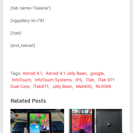
[tab name=”Galerie”]
[nggallery id=79]
[/tab]
[end_tabset]
Tags:
Adroid 4.1
,
Adroid 4.1 Jelly Bean
,
google
,
InfoTouch
,
InfoTouch Systems
,
IPS
,
iTab
,
iTab 971
Dual Core
,
iTab971
,
Jelly Bean
,
Mali400
,
Rk3066
Related Posts