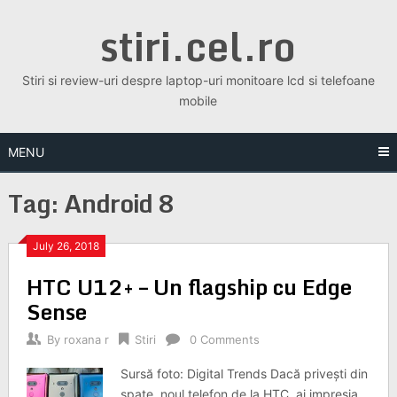
Skip
stiri.cel.ro
to
content
Stiri si review-uri despre laptop-uri monitoare lcd si telefoane
mobile
MENU
Tag:
Android 8
July 26, 2018
HTC U12+ – Un flagship cu Edge
Sense
By
roxana r
Stiri
0 Comments
Sursă foto: Digital Trends Dacă privești din
spate, noul telefon de la HTC, ai impresia