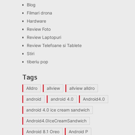
Blog
Filmari drona
Hardware
Review Foto
Review Laptopuri
Review Telefoane si Tablete
Stiri
tiberiu pop
Tags
Alldro
allview
allview alldro
android
android 4.0
Android4.0
android 4.0 ice cream sandwich
Android4.0IceCreamSandwich
Android 8.1 Oreo
Android P