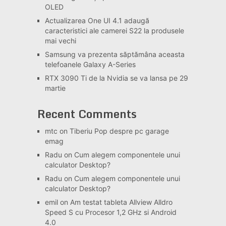
OLED
Actualizarea One UI 4.1 adaugă
caracteristici ale camerei S22 la produsele
mai vechi
Samsung va prezenta săptămâna aceasta
telefoanele Galaxy A-Series
RTX 3090 Ti de la Nvidia se va lansa pe 29
martie
Recent Comments
mtc
on
Tiberiu Pop despre pc garage
emag
Radu
on
Cum alegem componentele unui
calculator Desktop?
Radu
on
Cum alegem componentele unui
calculator Desktop?
emil
on
Am testat tableta Allview Alldro
Speed S cu Procesor 1,2 GHz si Android
4.0