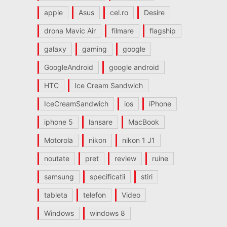
apple
Asus
cel.ro
Desire
drona Mavic Air
filmare
flagship
galaxy
gaming
google
GoogleAndroid
google android
HTC
Ice Cream Sandwich
IceCreamSandwich
ios
iPhone
iphone 5
lansare
MacBook
Motorola
nikon
nikon 1 J1
noutate
pret
review
ruine
samsung
specificatii
stiri
tableta
telefon
Video
Windows
windows 8