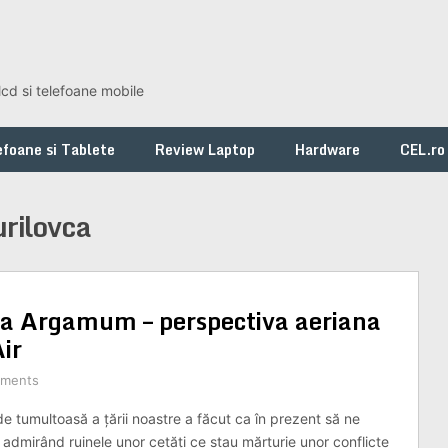
lcd si telefoane mobile
foane si Tablete
Review Laptop
Hardware
CEL.ro
rilovca
tea Argamum – perspectiva aeriana
ir
ments
de tumultoasă a țării noastre a făcut ca în prezent să ne
 admirând ruinele unor cetăți ce stau mărturie unor conflicte