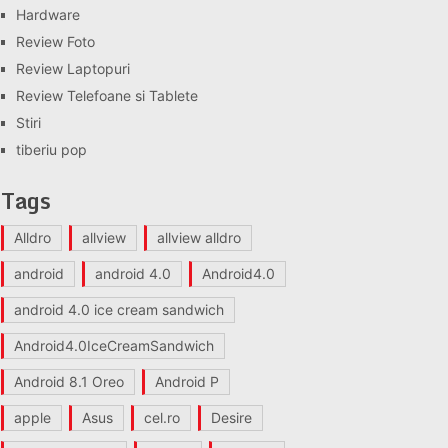
Hardware
Review Foto
Review Laptopuri
Review Telefoane si Tablete
Stiri
tiberiu pop
Tags
Alldro
allview
allview alldro
android
android 4.0
Android4.0
android 4.0 ice cream sandwich
Android4.0IceCreamSandwich
Android 8.1 Oreo
Android P
apple
Asus
cel.ro
Desire