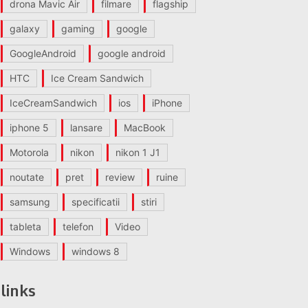
drona Mavic Air
filmare
flagship
galaxy
gaming
google
GoogleAndroid
google android
HTC
Ice Cream Sandwich
IceCreamSandwich
ios
iPhone
iphone 5
lansare
MacBook
Motorola
nikon
nikon 1 J1
noutate
pret
review
ruine
samsung
specificatii
stiri
tableta
telefon
Video
Windows
windows 8
links