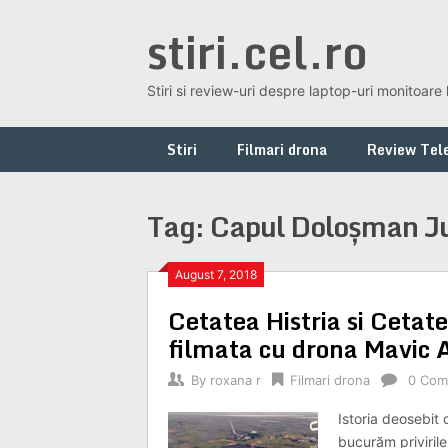
Skip
stiri.cel.ro
to
content
Stiri si review-uri despre laptop-uri monitoare 
Stiri
Filmari drona
Review Tele
Tag:
Capul Doloșman Ju
August 7, 2018
Cetatea Histria si Ceta
filmata cu drona Mavic A
By
roxana r
Filmari drona
0 Com
Istoria deosebit 
bucurăm privirile