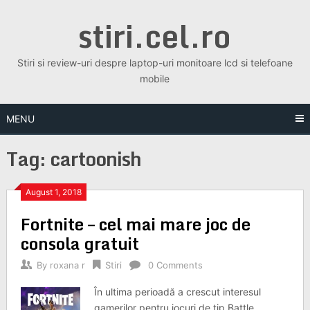
Skip
stiri.cel.ro
to
content
Stiri si review-uri despre laptop-uri monitoare lcd si telefoane
mobile
MENU
Tag:
cartoonish
August 1, 2018
Fortnite – cel mai mare joc de
consola gratuit
By
roxana r
Stiri
0 Comments
În ultima perioadă a crescut interesul
gamerilor pentru jocuri de tip Battle