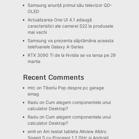
Samsung anunță primul său televizor QD-
OLED
Actualizarea One UI 4.1 adaugă
caracteristici ale camerei S22 la produsele
mai vechi
Samsung va prezenta săptămâna aceasta
telefoanele Galaxy A-Series
RTX 3090 Ti de la Nvidia se va lansa pe 29
martie
Recent Comments
mtc
on
Tiberiu Pop despre pc garage
emag
Radu
on
Cum alegem componentele unui
calculator Desktop?
Radu
on
Cum alegem componentele unui
calculator Desktop?
emil
on
Am testat tableta Allview Alldro
Speed S cu Procesor 1,2 GHz si Android