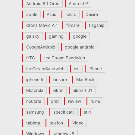
Android 8.1 Oreo
Android P
apple
Asus
cel.ro
Desire
drona Mavic Air
filmare
flagship
galaxy
gaming
google
GoogleAndroid
google android
HTC
Ice Cream Sandwich
IceCreamSandwich
ios
iPhone
iphone 5
lansare
MacBook
Motorola
nikon
nikon 1 J1
noutate
pret
review
ruine
samsung
specificatii
stiri
tableta
telefon
Video
Windows
windows 8