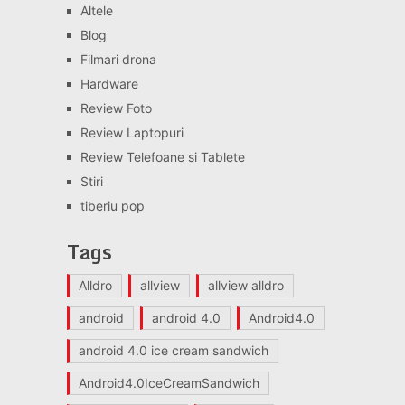
Altele
Blog
Filmari drona
Hardware
Review Foto
Review Laptopuri
Review Telefoane si Tablete
Stiri
tiberiu pop
Tags
Alldro
allview
allview alldro
android
android 4.0
Android4.0
android 4.0 ice cream sandwich
Android4.0IceCreamSandwich