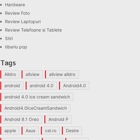
Hardware
Review Foto
Review Laptopuri
Review Telefoane si Tablete
Stiri
tiberiu pop
Tags
Alldro
allview
allview alldro
android
android 4.0
Android4.0
android 4.0 ice cream sandwich
Android4.0IceCreamSandwich
Android 8.1 Oreo
Android P
apple
Asus
cel.ro
Desire