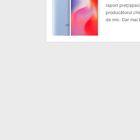
raport preț/speci
producătorul chin
de mic. Dar mai b