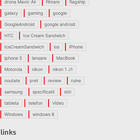
drona Mavic Air
filmare
flagship
galaxy
gaming
google
GoogleAndroid
google android
HTC
Ice Cream Sandwich
IceCreamSandwich
ios
iPhone
iphone 5
lansare
MacBook
Motorola
nikon
nikon 1 J1
noutate
pret
review
ruine
samsung
specificatii
stiri
tableta
telefon
Video
Windows
windows 8
links