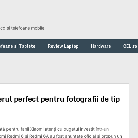
lcd si telefoane mobile
foane si Tablete
Review Laptop
Hardware
CEL.ro
ul perfect pentru fotografii de tip
ă pentru fanii Xiaomi atenți cu bugetul investit într-un
mi Redmi 6 și Redmi 6A au fost anunțate oficial și propun un