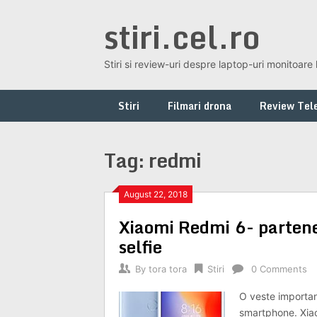
Skip
stiri.cel.ro
to
content
Stiri si review-uri despre laptop-uri monitoare 
Stiri
Filmari drona
Review Tele
Tag:
redmi
August 22, 2018
Xiaomi Redmi 6- partener
selfie
By
tora tora
Stiri
0 Comments
O veste important
smartphone. Xiao