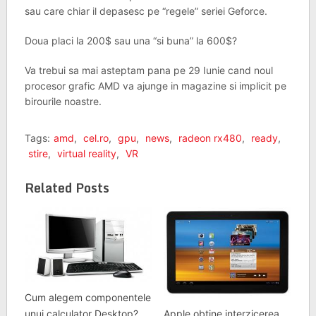
sau care chiar il depasesc pe “regele” seriei Geforce.
Doua placi la 200$ sau una “si buna” la 600$?
Va trebui sa mai asteptam pana pe 29 Iunie cand noul
procesor grafic AMD va ajunge in magazine si implicit pe
birourile noastre.
Tags:
amd
,
cel.ro
,
gpu
,
news
,
radeon rx480
,
ready
,
stire
,
virtual reality
,
VR
Related Posts
Cum alegem componentele
Apple obtine interzicerea
unui calculator Desktop?