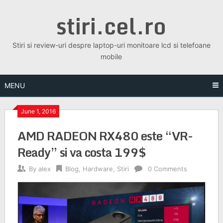
Skip
stiri.cel.ro
to
content
Stiri si review-uri despre laptop-uri monitoare lcd si telefoane
mobile
MENU
June 1, 2016
AMD RADEON RX480 este “VR-
Ready” si va costa 199$
By
alex
Blog
,
Hardware
,
Stiri
0 Comments