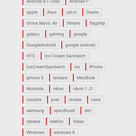
Android 8.1 Oreo
Android P
apple
Asus
cel.ro
Desire
drona Mavic Air
filmare
flagship
galaxy
gaming
google
GoogleAndroid
google android
HTC
Ice Cream Sandwich
IceCreamSandwich
ios
iPhone
iphone 5
lansare
MacBook
Motorola
nikon
nikon 1 J1
noutate
pret
review
ruine
samsung
specificatii
stiri
tableta
telefon
Video
Windows
windows 8