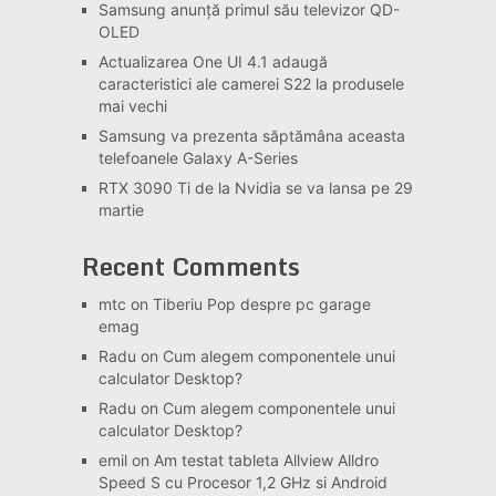
Samsung anunță primul său televizor QD-
OLED
Actualizarea One UI 4.1 adaugă
caracteristici ale camerei S22 la produsele
mai vechi
Samsung va prezenta săptămâna aceasta
telefoanele Galaxy A-Series
RTX 3090 Ti de la Nvidia se va lansa pe 29
martie
Recent Comments
mtc
on
Tiberiu Pop despre pc garage
emag
Radu
on
Cum alegem componentele unui
calculator Desktop?
Radu
on
Cum alegem componentele unui
calculator Desktop?
emil
on
Am testat tableta Allview Alldro
Speed S cu Procesor 1,2 GHz si Android