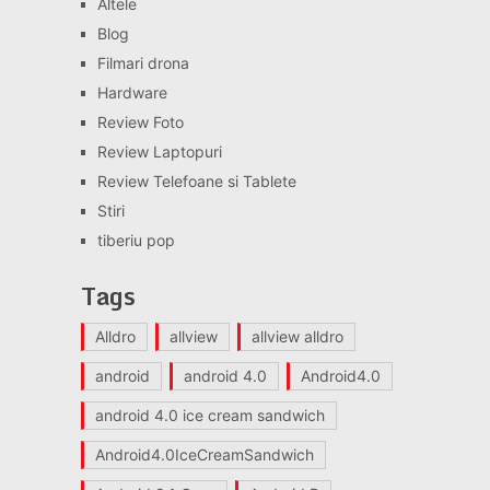
Altele
Blog
Filmari drona
Hardware
Review Foto
Review Laptopuri
Review Telefoane si Tablete
Stiri
tiberiu pop
Tags
Alldro
allview
allview alldro
android
android 4.0
Android4.0
android 4.0 ice cream sandwich
Android4.0IceCreamSandwich