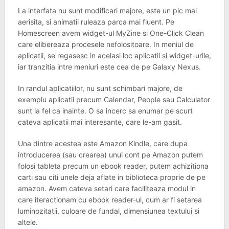
La interfata nu sunt modificari majore, este un pic mai
aerisita, si animatii ruleaza parca mai fluent. Pe
Homescreen avem widget-ul MyZine si One-Click Clean
care elibereaza procesele nefolositoare. In meniul de
aplicatii, se regasesc in acelasi loc aplicatii si widget-urile,
iar tranzitia intre meniuri este cea de pe Galaxy Nexus.
In randul aplicatiilor, nu sunt schimbari majore, de
exemplu aplicatii precum Calendar, People sau Calculator
sunt la fel ca inainte. O sa incerc sa enumar pe scurt
cateva aplicatii mai interesante, care le-am gasit.
Una dintre acestea este Amazon Kindle, care dupa
introducerea (sau crearea) unui cont pe Amazon putem
folosi tableta precum un ebook reader, putem achizitiona
carti sau citi unele deja aflate in biblioteca proprie de pe
amazon. Avem cateva setari care faciliteaza modul in
care iteractionam cu ebook reader-ul, cum ar fi setarea
luminozitatii, culoare de fundal, dimensiunea textului si
altele.