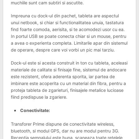
muchiile sunt cam subtiri si ascutite.
Impreuna cu dock-ul din pachet, tableta are aspectul
unui netbook, si chiar si functionalitatea unuia, tastatura
find foarte comoda, aerisita, si te acomodezi usor cu ea.
In portul USB se poate conecta chiar si un mouse, pentru
a avea o experienta completa. Limitarile apar din sistemul
de operare, despre care voi vorbi un pic mai tarziu.
Dock-ul este si acesta construit in ton cu tableta, aceleasi
materiale de calitate si finisaje fine, sistemul de andocare
este rezistent, ofera aderenta sporita, iar partea de
imbinare este acoperita cu un material din fibra, pentru a
proteja tableta de zgarieturi, finisajele metalice lucioase
fiind predispuse la zgariere.
Conectivitate:
Transforer Prime dispune de conectivitate wireless,
bluetooth, si modul GPS, dar nu are modul pentru 3G.
Receptia semnalului este buna, scaneaza toate retelele