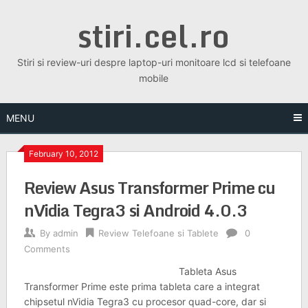
Skip
stiri.cel.ro
to
content
Stiri si review-uri despre laptop-uri monitoare lcd si telefoane
mobile
MENU
February 10, 2012
Review Asus Transformer Prime cu
nVidia Tegra3 si Android 4.0.3
By
admin
Review Telefoane si Tablete
0
Comments
Tableta Asus
Transformer Prime este prima tableta care a integrat
chipsetul nVidia Tegra3 cu procesor quad-core, dar si