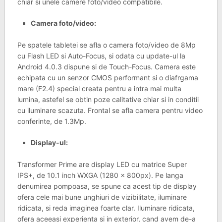
chiar si unele camere foto/video compatibile.
Camera foto/video:
Pe spatele tabletei se afla o camera foto/video de 8Mp
cu Flash LED si Auto-Focus, si odata cu update-ul la
Android 4.0.3 dispune si de Touch-Focus. Camera este
echipata cu un senzor CMOS performant si o diafrgama
mare (F2.4) special creata pentru a intra mai multa
lumina, astefel se obtin poze calitative chiar si in conditii
cu iluminare scazuta. Frontal se afla camera pentru video
conferinte, de 1.3Mp.
Display-ul:
Transformer Prime are display LED cu matrice Super
IPS+, de 10.1 inch WXGA (1280 x 800px). Pe langa
denumirea pompoasa, se spune ca acest tip de display
ofera cele mai bune unghiuri de vizibilitate, iluminare
ridicata, si reda imaginea foarte clar. Iluminare ridicata,
ofera aceeasi experienta si in exterior, cand avem de-a