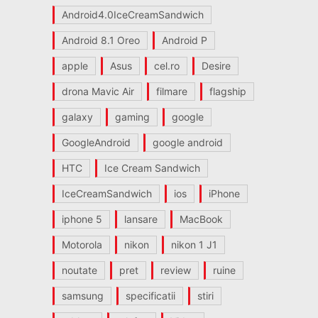
Android4.0IceCreamSandwich
Android 8.1 Oreo
Android P
apple
Asus
cel.ro
Desire
drona Mavic Air
filmare
flagship
galaxy
gaming
google
GoogleAndroid
google android
HTC
Ice Cream Sandwich
IceCreamSandwich
ios
iPhone
iphone 5
lansare
MacBook
Motorola
nikon
nikon 1 J1
noutate
pret
review
ruine
samsung
specificatii
stiri