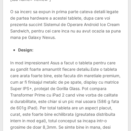
O sa incerc sa expun in prima parte cateva detalii legate
de partea hardware a acestei tablete, dupa care voi
prezenta succint Sistemul de Operare Android Ice Cream
Sandwich, pentru cei care inca nu au avut ocazia sa puna
mana pe Galaxy Nexus.
Design:
In mod impresionant Asus a facut o tableta pentru care
au gandit foarte amanuntit fiecare detaliu.Este o tableta
care arata foarte bine, este facuta din maretiale premium,
cum ar fi finisajul metalic de pe spate, display cu matrice
Super IPS+, protejat de Gorilla Glass. Pot compara
Transformer Prime cu iPad 2 cand vine vorba de calitate
si durabilitate, este chiar si un pic mai usoara (586 g fata
de 601g iPad). Per total tableta are un aspect placut,
curat, este foarte bine echilibrata (greutatea distribuita
intern in mod egal), totul conceput sa incapa intr-o
grosime de doar 8,3mm. Se simte bine in mana, desi