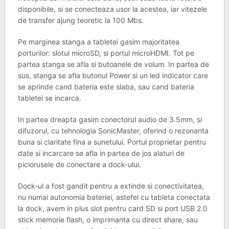
disponibile, si se conecteaza usor la acestea, iar vitezele
de transfer ajung teoretic la 100 Mbs.
Pe marginea stanga a tabletei gasim majoritatea
porturilor: slotul microSD, si portul microHDMI. Tot pe
partea stanga se afla si butoanele de volum. In partea de
sus, stanga se afla butonul Power si un led indicator care
se aprinde cand bateria este slaba, sau cand bateria
tabletei se incarca.
In partea dreapta gasim conectorul audio de 3.5mm, si
difuzorul, cu tehnologia SonicMaster, oferind o rezonanta
buna si claritate fina a sunetului. Portul proprietar pentru
date si incarcare se afla in partea de jos alaturi de
piciorusele de conectare a dock-ului.
Dock-ul a fost gandit pentru a extinde si conectivitatea,
nu numai autonomia bateriei, astefel cu tableta conectata
la dock, avem in plus slot pentru card SD si port USB 2.0
stick memorie flash, o imprimanta cu direct share, sau