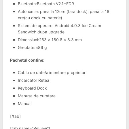
Bluetooth:Bluetooth V2.1+EDR
Autonomie: pana la 12ore (fara dock); pana la 18
ore(cu dock cu baterie)
Sistem de operare: Android 4.0.3 Ice Cream
Sandwich dupa upgrade
Dimensiuni:263 x 180.8 x 8.3 mm
Greutate:586 g
Pachetul contine:
Cablu de date/alimentare proprietar
Incarcator Retea
Keyboard Dock
Manusa de curatare
Manual
[/tab]
[tab name=”Review”]