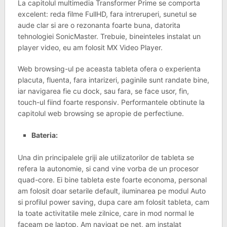
La capitolul multimedia Transformer Prime se comporta
excelent: reda filme FullHD, fara intreruperi, sunetul se
aude clar si are o rezonanta foarte buna, datorita
tehnologiei SonicMaster. Trebuie, bineinteles instalat un
player video, eu am folosit MX Video Player.
Web browsing-ul pe aceasta tableta ofera o experienta
placuta, fluenta, fara intarizeri, paginile sunt randate bine,
iar navigarea fie cu dock, sau fara, se face usor, fin,
touch-ul fiind foarte responsiv. Performantele obtinute la
capitolul web browsing se apropie de perfectiune.
Bateria:
Una din principalele griji ale utilizatorilor de tableta se
refera la autonomie, si cand vine vorba de un procesor
quad-core. Ei bine tableta este foarte economa, personal
am folosit doar setarile default, iluminarea pe modul Auto
si profilul power saving, dupa care am folosit tableta, cam
la toate activitatile mele zilnice, care in mod normal le
faceam pe laptop. Am navigat pe net, am instalat