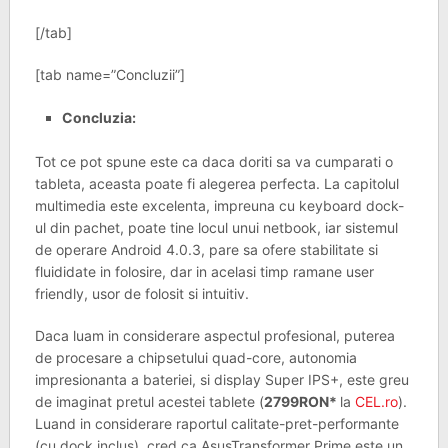
[/tab]
[tab name=”Concluzii”]
Concluzia:
Tot ce pot spune este ca daca doriti sa va cumparati o
tableta, aceasta poate fi alegerea perfecta. La capitolul
multimedia este excelenta, impreuna cu keyboard dock-
ul din pachet, poate tine locul unui netbook, iar sistemul
de operare Android 4.0.3, pare sa ofere stabilitate si
fluididate in folosire, dar in acelasi timp ramane user
friendly, usor de folosit si intuitiv.
Daca luam in considerare aspectul profesional, puterea
de procesare a chipsetului quad-core, autonomia
impresionanta a bateriei, si display Super IPS+, este greu
de imaginat pretul acestei tablete (
2799RON*
la
CEL.ro
).
Luand in considerare raportul calitate-pret-performante
(cu dock inclus), cred ca AsusTransformer Prime este un