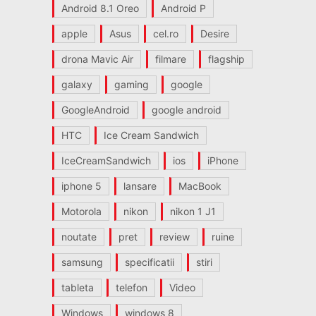
Android 8.1 Oreo
Android P
apple
Asus
cel.ro
Desire
drona Mavic Air
filmare
flagship
galaxy
gaming
google
GoogleAndroid
google android
HTC
Ice Cream Sandwich
IceCreamSandwich
ios
iPhone
iphone 5
lansare
MacBook
Motorola
nikon
nikon 1 J1
noutate
pret
review
ruine
samsung
specificatii
stiri
tableta
telefon
Video
Windows
windows 8