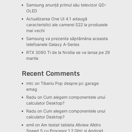
Samsung anunță primul său televizor QD-
OLED
Actualizarea One UI 4.1 adaugă
caracteristici ale camerei S22 la produsele
mai vechi
Samsung va prezenta săptămâna aceasta
telefoanele Galaxy A-Series
RTX 3090 Ti de la Nvidia se va lansa pe 29
martie
Recent Comments
mtc
on
Tiberiu Pop despre pc garage
emag
Radu
on
Cum alegem componentele unui
calculator Desktop?
Radu
on
Cum alegem componentele unui
calculator Desktop?
emil
on
Am testat tableta Allview Alldro
Speed S cu Procesor 1,2 GHz si Android