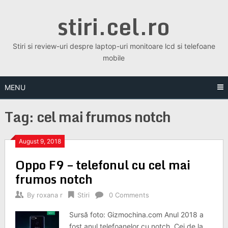
Skip
stiri.cel.ro
to
content
Stiri si review-uri despre laptop-uri monitoare lcd si telefoane
mobile
MENU
Tag:
cel mai frumos notch
August 9, 2018
Oppo F9 – telefonul cu cel mai
frumos notch
By
roxana r
Stiri
0 Comments
Sursă foto: Gizmochina.com Anul 2018 a
fost anul telefoanelor cu notch. Cei de la