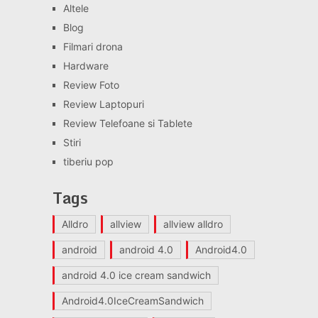
Altele
Blog
Filmari drona
Hardware
Review Foto
Review Laptopuri
Review Telefoane si Tablete
Stiri
tiberiu pop
Tags
Alldro
allview
allview alldro
android
android 4.0
Android4.0
android 4.0 ice cream sandwich
Android4.0IceCreamSandwich